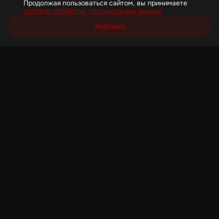
Продолжая пользоваться сайтом, вы принимаете
условия обработки персональных данных
Хорошо
Корзина
Каталог
Акции
Профиль
Скачайте приложение
Узнавайте о новых акциях первыми!
Загрузите в
AppStore